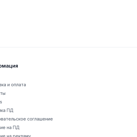
рмация
ка и оплата
кты
s
ика ПД
овательское соглашение
ие на ПД
ие на рекламу