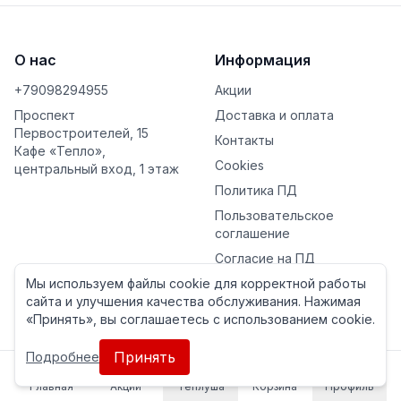
О нас
Информация
+79098294955
Акции
Проспект
Доставка и оплата
Первостроителей, 15
Контакты
Кафе «Тепло»,
Cookies
центральный вход, 1 этаж
Политика ПД
Пользовательское
соглашение
Согласие на ПД
Мы используем файлы cookie для корректной работы
Согласие на рекламу
сайта и улучшения качества обслуживания. Нажимая
«Принять», вы соглашаетесь с использованием cookie.
©
2026
Тепло. Все права защищены.
Принять
Подробнее
Главная
Акции
Теплуша
Корзина
Профиль